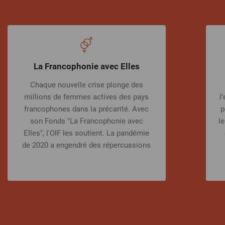
La Francophonie avec Elles
Chaque nouvelle crise plonge des
millions de femmes actives des pays
l
francophones dans la précarité. Avec
p
son Fonds "La Francophonie avec
le
Elles", l'OIF les soutient. La pandémie
de 2020 a engendré des répercussions
négatives à l’échelle mondiale,
particulièrement pour les femmes, qui
ont été les