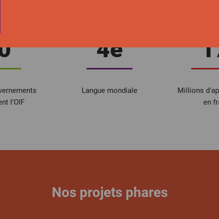
La Francophonie en chiffres
0
4e
1
uvernements
Langue mondiale
Millions d'a
t l’OIF
en f
Nos projets phares