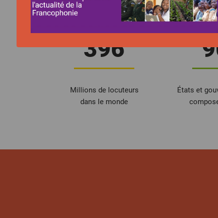
396
9
Millions de locuteurs
États et go
dans le monde
composen