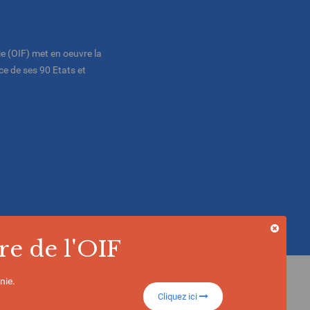
e (OIF) met en oeuvre la
e de ses 90 Etats et
re de l'OIF
nie.
Cliquez ici