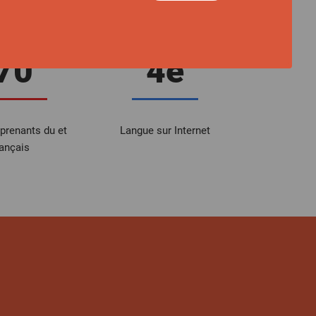
70
4e
pprenants du et
Langue sur Internet
rançais