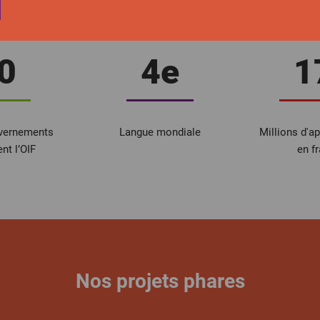
La Francophonie en chiffres
0
4e
1
uvernements
Langue mondiale
Millions d'a
t l’OIF
en f
Nos projets phares