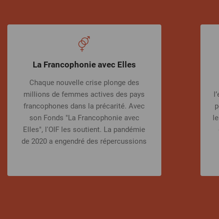
La Francophonie avec Elles
Chaque nouvelle crise plonge des
millions de femmes actives des pays
l
francophones dans la précarité. Avec
p
son Fonds "La Francophonie avec
le
Elles", l'OIF les soutient. La pandémie
de 2020 a engendré des répercussions
négatives à l’échelle mondiale,
particulièrement pour les femmes, qui
ont été les