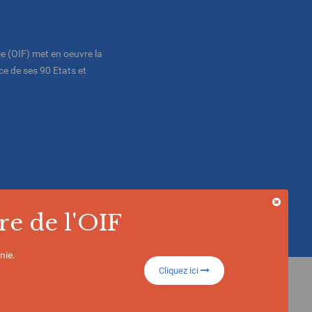
e (OIF) met en oeuvre la
e de ses 90 Etats et
re de l'OIF
nie.
Cliquez ici