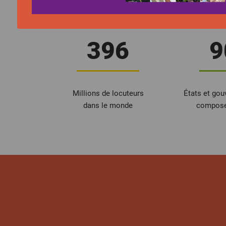
396
9
Millions de locuteurs
États et go
dans le monde
composen