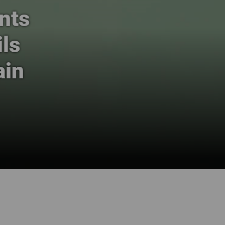
nts
ils
ain