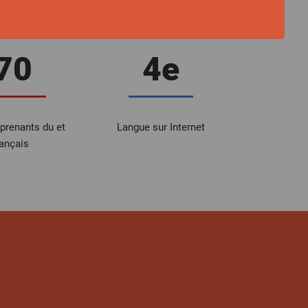
70
4e
pprenants du et
Langue sur Internet
rançais