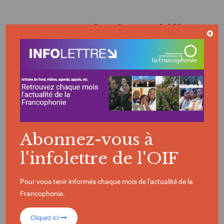
La Francophonie en chiffres
396
Millions de locuteurs
dans le monde
Abonnez-vous à
l'infolettre de l'OIF
90
Pour vous tenir informés chaque mois de l'actualité de la
Francophonie.
États et gouvernements composent l’OIF
Cliquez ici