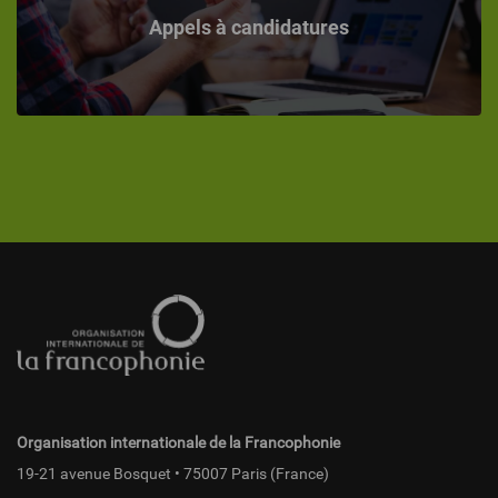
Appels à candidatures
Pied
de
page
fr
Organisation internationale de la Francophonie
19-21 avenue Bosquet • 75007 Paris (France)