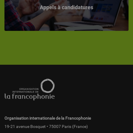
Appels à candidatures
Pied
de
page
fr
Organisation internationale de la Francophonie
19-21 avenue Bosquet • 75007 Paris (France)