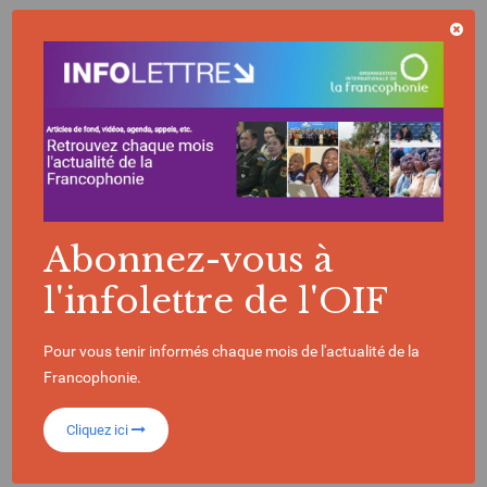
La Francophonie en chiffres
396
Abonnez-vous à
Millions de locuteurs
dans le monde
l'infolettre de l'OIF
90
Pour vous tenir informés chaque mois de l'actualité de la
Francophonie.
Cliquez ici
États et gouvernements composent l’OIF