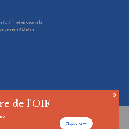
e (OIF) met en oeuvre la
e de ses 90 Etats et
re de l'OIF
nie.
Cliquez ici