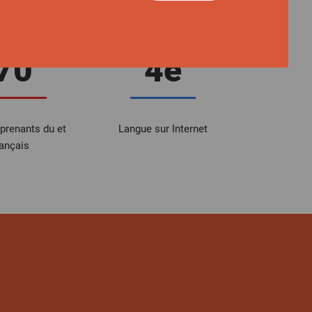
70
4e
pprenants du et
Langue sur Internet
rançais