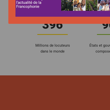
396
9
Millions de locuteurs
États et go
dans le monde
composen