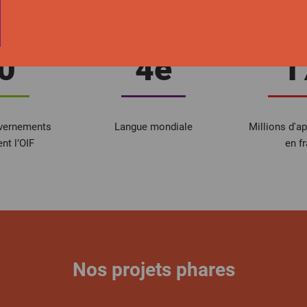
La Francophonie en chiffres
0
4e
1
uvernements
Langue mondiale
Millions d'a
t l’OIF
en f
Nos projets phares