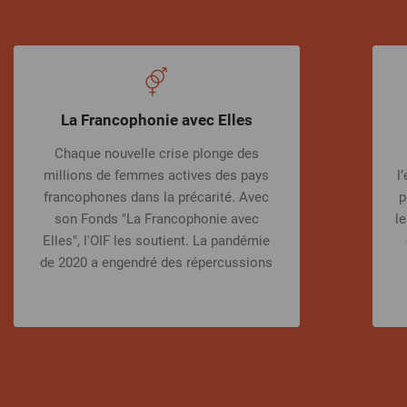
La Francophonie avec Elles
Chaque nouvelle crise plonge des
millions de femmes actives des pays
l
francophones dans la précarité. Avec
p
son Fonds "La Francophonie avec
le
Elles", l'OIF les soutient. La pandémie
de 2020 a engendré des répercussions
négatives à l’échelle mondiale,
particulièrement pour les femmes, qui
ont été les