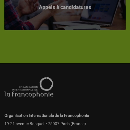
Appels à candidatures
Pied
de
page
fr
Organisation internationale de la Francophonie
19-21 avenue Bosquet • 75007 Paris (France)