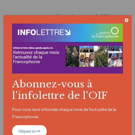
La Francophonie en chiffres
396
Millions de locuteurs
dans le monde
Abonnez-vous à
l'infolettre de l'OIF
90
Pour vous tenir informés chaque mois de l'actualité de la
Francophonie.
États et gouvernements composent l’OIF
Cliquez ici