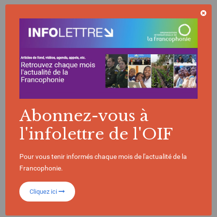
La Francophonie en chiffres
396
Abonnez-vous à
Millions de locuteurs
dans le monde
l'infolettre de l'OIF
90
Pour vous tenir informés chaque mois de l'actualité de la
Francophonie.
Cliquez ici
États et gouvernements composent l’OIF