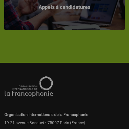
Appels à candidatures
Pied
de
page
fr
Organisation internationale de la Francophonie
19-21 avenue Bosquet • 75007 Paris (France)