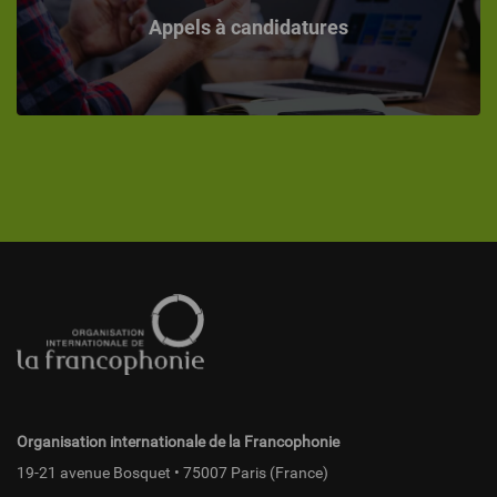
Appels à candidatures
Pied
de
page
fr
Organisation internationale de la Francophonie
19-21 avenue Bosquet • 75007 Paris (France)