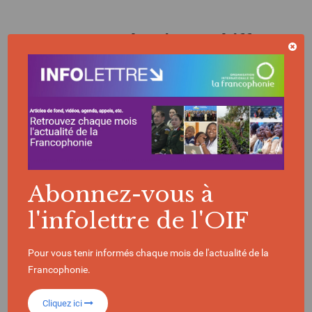
La Francophonie en chiffres
396
Millions de locuteurs
dans le monde
Abonnez-vous à
l'infolettre de l'OIF
90
Pour vous tenir informés chaque mois de l'actualité de la
Francophonie.
États et gouvernements composent l’OIF
Cliquez ici