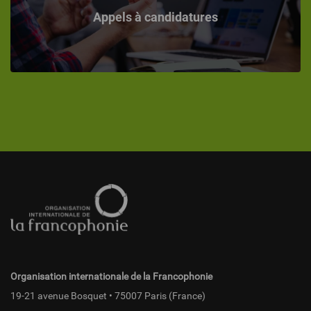
Appels à candidatures
Pied
de
page
fr
Organisation internationale de la Francophonie
19-21 avenue Bosquet • 75007 Paris (France)