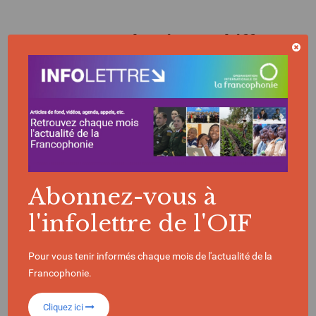
La Francophonie en chiffres
396
Millions de locuteurs
dans le monde
Abonnez-vous à
l'infolettre de l'OIF
90
Pour vous tenir informés chaque mois de l'actualité de la
Francophonie.
États et gouvernements composent l’OIF
Cliquez ici