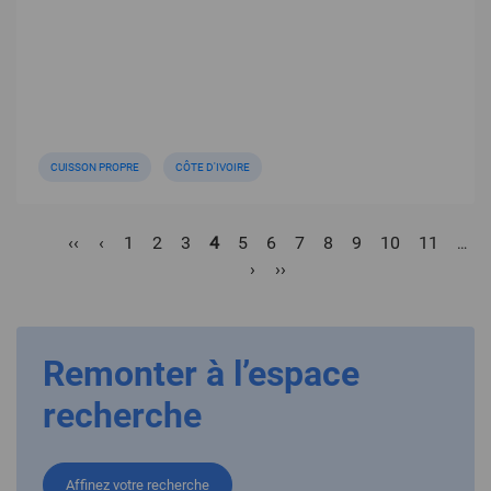
CUISSON PROPRE
CÔTE D'IVOIRE
Pagination
Première
‹‹
Page
‹
Page
1
Page
2
Page
3
Page
4
Page
5
Page
6
Page
7
Page
8
Page
9
Page
10
Page
11
…
page
précédente
courante
Page
›
Dernière
››
suivante
page
Remonter à l’espace
recherche
Affinez votre recherche