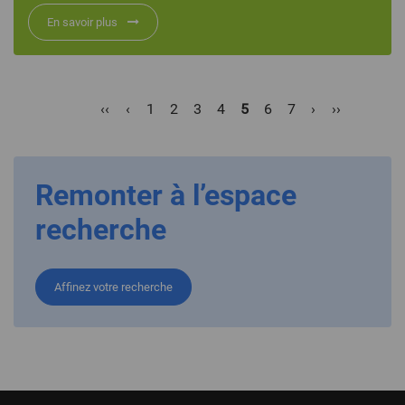
En savoir plus
Pagination
Première
‹‹
Page
‹
Page
1
Page
2
Page
3
Page
4
Page
5
Page
6
Page
7
Page
›
Dernière
››
page
précédente
courante
suivante
page
Remonter à l’espace
recherche
Affinez votre recherche