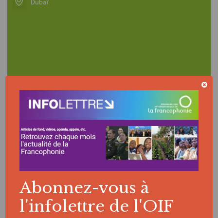
Dubaï
En savoir plus
Abonnez-vous à
ÉVÉNEMENT
l'infolettre de l'OIF
L'OIF à la CoP26