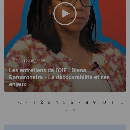
VIDÉO | 12/06/2025
Les entretiens de l'OIF : Diana
Ramarohetra - La découvrabilité et ses
enjeux
Pagination
Première
‹‹
Page
‹
Page
1
Page
2
Page
3
Page
4
Page
5
Page
6
Page
7
Page
8
Page
9
Page
10
Page
11
…
page
précédente
courante
Page
›
Dernière
››
suivante
page