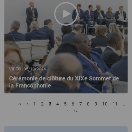
VIDÉO | 05/10/2024
Cérémonie de clôture du XIXe Sommet de
la Francophonie
Pagination
Première
‹‹
Page
‹
Page
1
Page
2
Page
3
Page
4
Page
5
Page
6
Page
7
Page
8
Page
9
Page
10
Page
11
…
page
précédente
courante
Page
›
Dernière
››
suivante
page