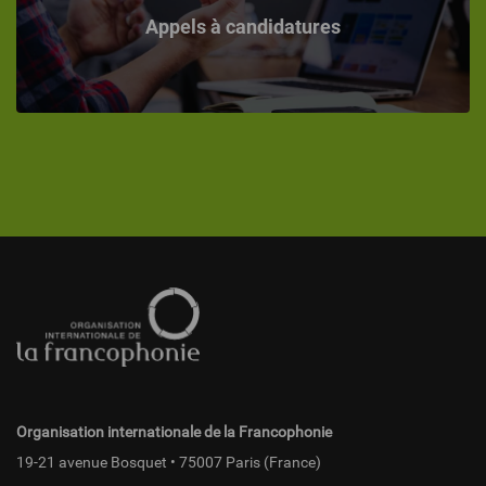
Appels à candidatures
Pied
de
page
fr
Organisation internationale de la Francophonie
19-21 avenue Bosquet • 75007 Paris (France)