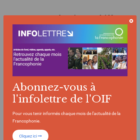
La Francophonie en chiffres
396
Millions de locuteurs
dans le monde
Abonnez-vous à
l'infolettre de l'OIF
90
Pour vous tenir informés chaque mois de l'actualité de la
Francophonie.
États et gouvernements composent l’OIF
Cliquez ici