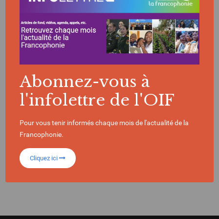
En savoir plus
Abonnez-vous à
l'infolettre de l'OIF
Remonter à l’espace
Pour vous tenir informés chaque mois de l'actualité de la
recherche
Francophonie.
Cliquez ici
Affinez votre recherche