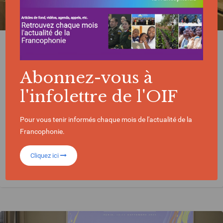
ACTUALITÉ | 03/10/2025
La société civile au cœur de la coopération
dans l’espace francophone
Abonnez-vous à
l'infolettre de l'OIF
Pour vous tenir informés chaque mois de l'actualité de la
Francophonie.
Cliquez ici
SOCIÉTÉ CIVILE
CAROLINE ST-HILAIRE