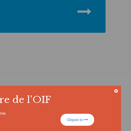
re de l'OIF
nie.
Cliquez ici