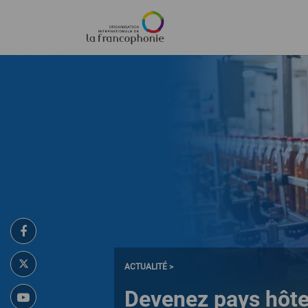
Menu
Aller
au
contenu
principal
ACTUALITÉ >
Devenez pays hôte