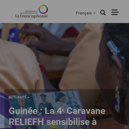
Menu
Aller
au
Français
contenu
principal
ACTUALITÉ >
Guinée : La 4ᵉ Caravane
RELIEFH sensibilise à