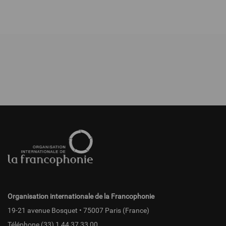
Pied
de
page
fr
Organisation internationale de la Francophonie
19-21 avenue Bosquet • 75007 Paris (France)
Téléphone
(33) 1 44 37 33 00