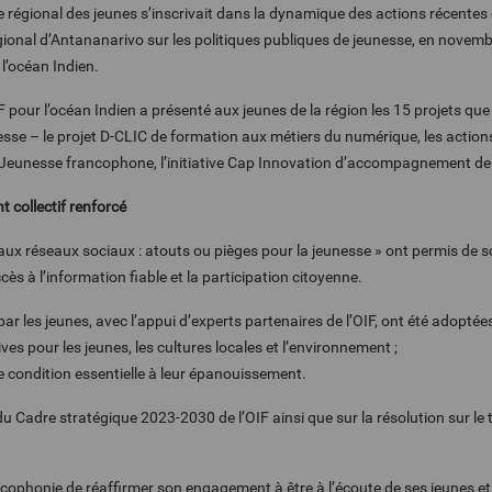
régional des jeunes s’inscrivait dans la dynamique des actions r
é
centes 
égional d’Antananarivo sur les politiques publiques de jeunesse, en novemb
l’océan Indien.
F pour l’océan Indien a présenté aux jeunes de la région les 15 projets que
esse – le projet D-CLIC de formation aux métiers du numérique, les actions
l Jeunesse francophone, l’initiative Cap Innovation d’accompagnement de 
 collectif renforcé
ux réseaux sociaux : atouts ou pièges pour la jeunesse » ont permis de s
ès à l’information fiable et la participation citoyenne.
r les jeunes, avec l’appui d’experts partenaires de l’OIF, ont été adoptées
ves pour les jeunes, les cultures locales et l’environnement ;
ne condition essentielle à leur épanouissement.
 du Cadre stratégique 2023-2030 de l’OIF ainsi que sur la résolution sur
ophonie de réaffirmer son engagement à être à l’écoute de ses jeunes et à