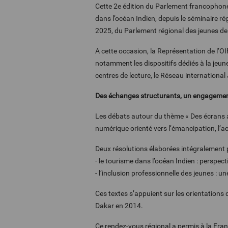
Cette 2e édition du Parlement francophone 
dans l’océan Indien, depuis le séminaire r
2025, du Parlement régional des jeunes de 
A cette occasion, la Représentation de l’OI
notamment les dispositifs dédiés à la jeun
centres de lecture, le Réseau internationa
Des échanges structurants, un engagement
Les débats autour du thème « Des écrans a
numérique orienté vers l’émancipation, l’acc
Deux résolutions élaborées intégralement pa
-
le tourisme dans l’océan Indien : perspecti
-
l’inclusion professionnelle des jeunes : u
Ces textes s’appuient sur les orientations
Dakar en 2014.
Ce rendez-vous régional a permis à la Franc