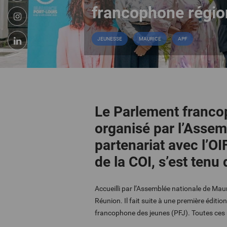
francophone régio
JEUNESSE
MAURICE
APF
Le Parlement francop
organisé par l’Assem
partenariat avec l’O
de la COI, s’est ten
Accueilli par l’Assemblée nationale de Ma
Réunion. Il fait suite à une première éditi
francophone des jeunes (PFJ). Toutes ces r