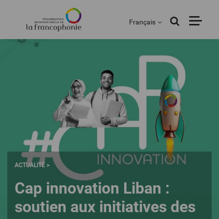
Menu
Aller
au
Français
contenu
principal
ACTUALITÉ >
Cap innovation Liban :
soutien aux initiatives des