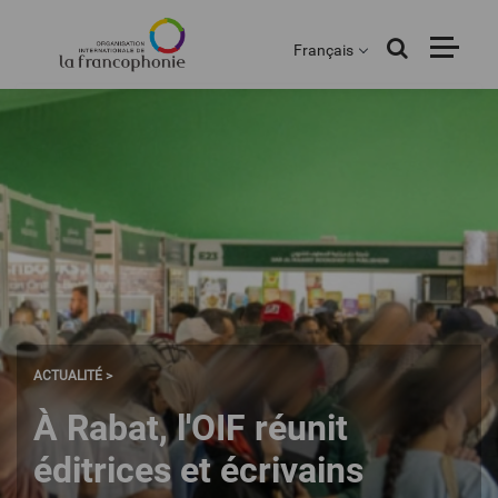
Menu
Aller
au
Français
contenu
principal
ACTUALITÉ >
À Rabat, l'OIF réunit
éditrices et écrivains