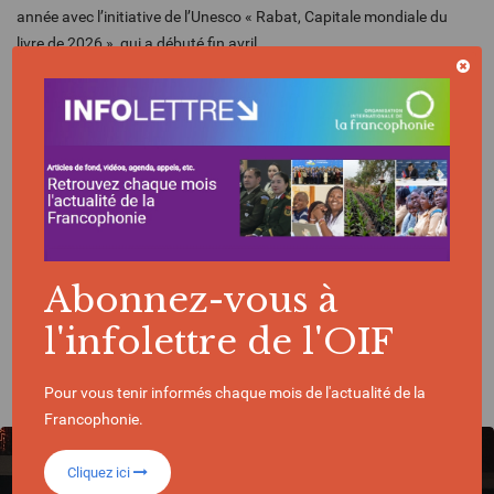
année avec l’initiative de l’Unesco « Rabat, Capitale mondiale du
livre de 2026 », qui a débuté fin avril.
Plus d'informations sur le site
internet du SIEL
Cliquez ici
Abonnez-vous à
l'infolettre de l'OIF
SÉLECTIONNÉ POUR VOUS
Pour vous tenir informés chaque mois de l'actualité de la
Francophonie.
Cliquez ici