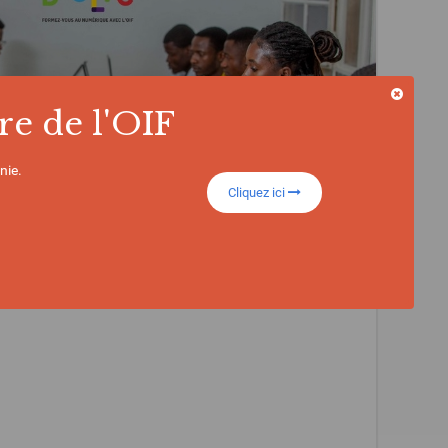
re de l'OIF
nie.
Cliquez ici
ion des jeunes, la Francophonie contribue
 pays membres