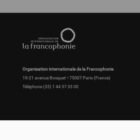
Pied
de
page
fr
Organisation internationale de la Francophonie
19-21 avenue Bosquet • 75007 Paris (France)
Téléphone
(33) 1 44 37 33 00