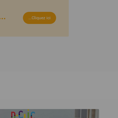
..
...Cliquez ici