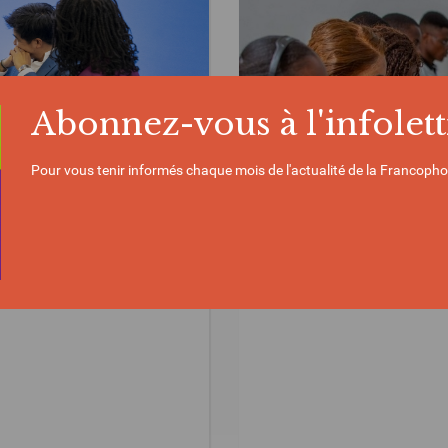
Abonnez-vous à l'infolett
Pour vous tenir informés chaque mois de l'actualité de la Francopho
ACTUALITÉ | 16/04/2026
yen des jeunes, des
En soutenant l’insert
à la stabilité de ses