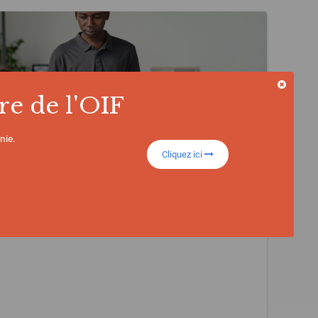
re de l'OIF
nie.
Cliquez ici
 et lutte contre la corruption, les
es et financières