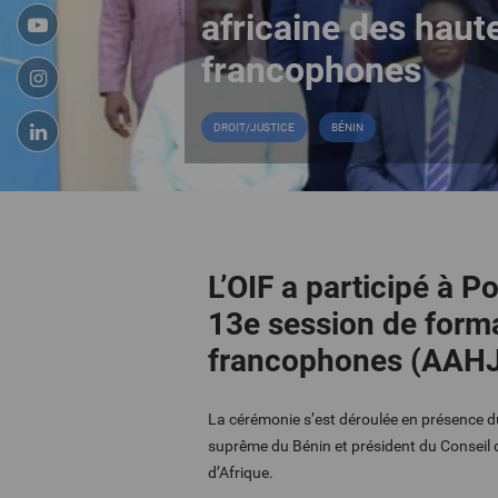
africaine des haute
francophones
DROIT/JUSTICE
BÉNIN
L’OIF a participé à 
13e session de format
francophones (AAHJ
La cérémonie s’est déroulée en présence du
suprême du Bénin et président du Conseil 
d’Afrique.