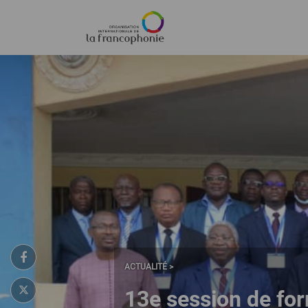
Menu
Aller
au
contenu
principal
ACTUALITÉ >
13e session de for