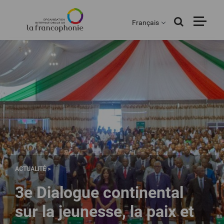
Menu
Aller
au
Français
contenu
principal
ACTUALITÉ >
3e Dialogue continental
sur la jeunesse, la paix et