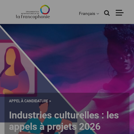
Menu
Aller
au
Français
contenu
principal
APPEL À CANDIDATURE >
Industries culturelles : les
appels à projets 2026