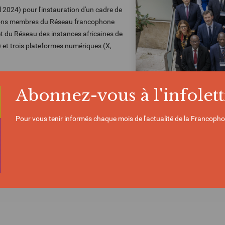
l 2024) pour l'instauration d'un cadre de
ations membres du Réseau francophone
 du Réseau des instances africaines de
 et trois plateformes numériques (X,
vra ses efforts en faveur de l’intégrité de
Abonnez-vous à l'infolett
uvelles contributions : d’une part, le
m de dialogue entre les régulateurs
Pour vous tenir informés chaque mois de l'actualité de la Francopho
es numériques signataires du protocole
re 2025, et d’autre part, la publication de la seconde édition de l’
Etat de
ation
, d’ici la fin de l’année 2025.