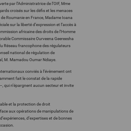
erte par l’Administratrice de l’OIF, Mme
egards croisés sur les défis et les menaces
e de Roumanie en France, Madame Ioana
iale sur la liberté d’expression et l’accès à
Commission africaine des droits de l’Homme
norable Commissaire Ourveena Geereesha
du Réseau francophone des régulateurs
seil national de régulation de
gal, M. Mamadou Oumar Ndiaye.
 internationaux conviés à l’évènement ont
otamment fait le constat de la rapide
, qui n’épargnent aucun secteur et invite
able et la protection de droit
ts face aux opérations de manipulations de
e d’expériences, d’expertises et de bonnes
ccasion.