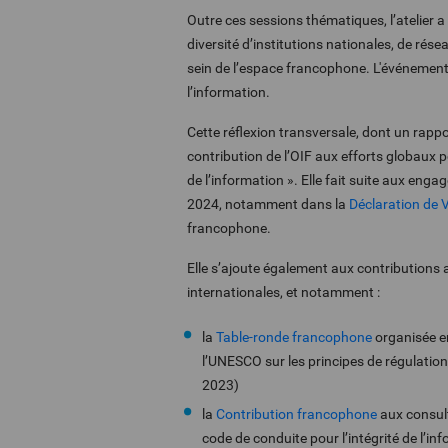
Outre ces sessions thématiques, l’atelier 
diversité d’institutions nationales, de rés
sein de l’espace francophone. L'événement 
l’information.
Cette réflexion transversale, dont un rap
contribution de l’OIF aux efforts globaux p
de l’information ». Elle fait suite aux en
2024, notamment dans la
Déclaration de V
francophone.
Elle s’ajoute également aux contributions 
internationales, et notamment :
la
Table-ronde francophone
organisée e
l’UNESCO sur les principes de régulatio
2023)
la
Contribution francophone
aux consult
code de conduite pour l’intégrité de l’i