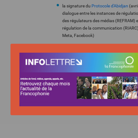
la signature du
Protocole d'Abidjan
(avri
dialogue entre les instances de régul
des régulateurs des médias (REFRAM) et
régulation de la communication (RIARC)
Meta, Facebook)
Dans la lignée de ces actions, l’OIF poursui
l’information, notamment à travers deux no
soutien à l’organisation d’un premier Foru
francophones des médias et les plateform
d'Abidjan, prévu à Dakar les 1er et 2 décemb
francophones de lutte contre la désinform