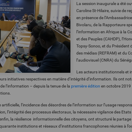
La session inaugurale a été ouv
Caroline St-Hilaire, suivie de r
en présence de l’Ambassadric
Bivolaru, de la Rapporteure spéc
l’information en Afrique à la 
et des Peuples (CAHDP), l’Ho
Topsy-Sonoo, et du Président 
des médias (REFRAM) et du Con
l’audiovisuel (CNRA) du Séné
Les acteurs institutionnels et
leurs initiatives respectives en matière d’intégrité d’information. Ils ont n
de l’information – depuis la tenue de la
première édition
en octobre 2019 –
utions.
 artificielle, l’incidence des désordres de l’information sur l’usage respons
ion, l’intégrité des processus électoraux, la nécessaire vigilance des Eta
enfin, la résilience informationnelle des citoyens, ont structuré le partag
quarante institutions et réseaux d’institutions francophones réunies à l’o