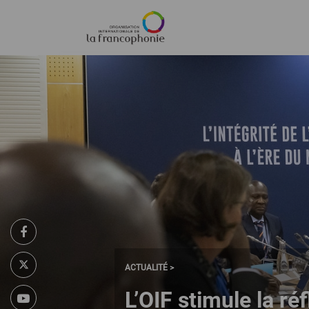
Menu
Aller
au
contenu
principal
ACTUALITÉ >
L’OIF stimule la ré