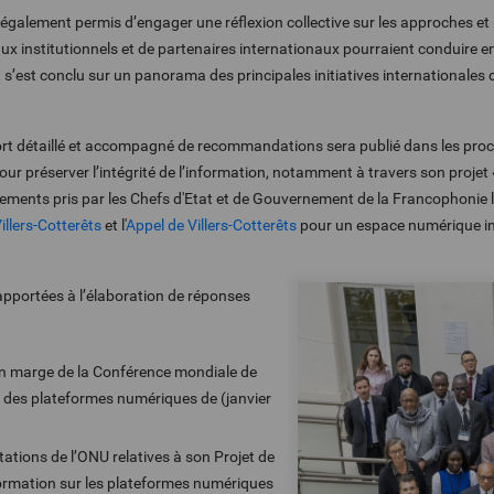
a également permis d’engager une réflexion collective sur les approches et
eaux institutionnels et de partenaires internationaux pourraient conduire en
s’est conclu sur un panorama des principales initiatives internationales d
port détaillé et accompagné de recommandations sera publié dans les pro
our préserver l’intégrité de l’information, notamment à travers son projet 
gagements pris par les Chefs d'Etat et de Gouvernement de la Francophoni
illers-Cotterêts
et l'
Appel de Villers-Cotterêts
pour un espace numérique in
apportées à l’élaboration de réponses
n marge de la Conférence mondiale de
n des plateformes numériques de (janvier
ations de l’ONU relatives à son Projet de
nformation sur les plateformes numériques