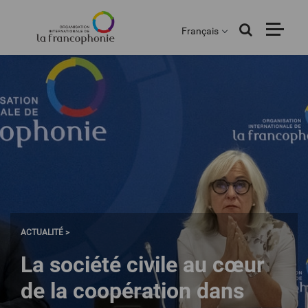
Menu
Aller
au
Français
contenu
principal
ACTUALITÉ >
La société civile au cœur
de la coopération dans