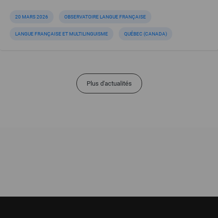
20 MARS 2026
OBSERVATOIRE LANGUE FRANÇAISE
LANGUE FRANÇAISE ET MULTILINGUISME
QUÉBEC (CANADA)
Plus d'actualités
Pied