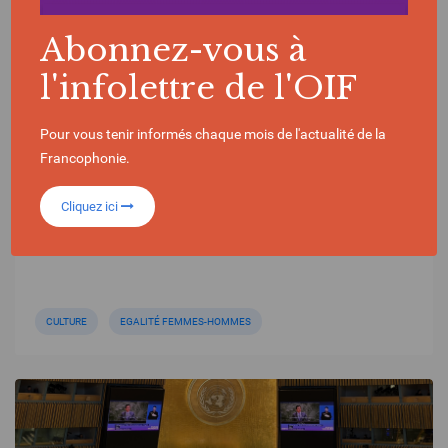
Abonnez-vous à
ACTUALITÉ | 12/03/2026
l'infolettre de l'OIF
Industries culturelles : Les femmes en haut
de l’affiche
Pour vous tenir informés chaque mois de l'actualité de la
Francophonie.
Cliquez ici
CULTURE
EGALITÉ FEMMES-HOMMES