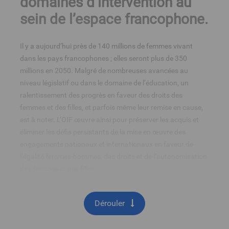
domaines d’intervention au
sein de l’espace francophone.
Il y a aujourd’hui près de 140 millions de femmes vivant
dans les pays francophones ; elles seront plus de 350
millions en 2050.
Malgré de nombreuses avancées au
niveau législatif ou dans le domaine de l’éducation, un
ralentissement des progrès en faveur des droits des
femmes et des filles, et parfois même leur remise en cause,
est à noter. L’OIF œuvre ainsi pour préserver les acquis et
éliminer les défis persistants de la mise en œuvre des
engagements nationaux et internationaux en faveur de
l’égalité femmes-hommes, des droits et de l’autonomisation
des femmes et des filles.
Dérouler