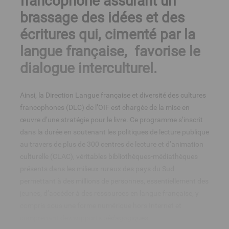
francophone assurant un
brassage des idées et des
écritures qui, cimenté par la
langue française, favorise le
dialogue interculturel.
Ainsi, la Direction Langue française et diversité des cultures
francophones (DLC) de l’OIF est chargée de la mise en
œuvre d’une stratégie pour le livre. Ce programme s’inscrit
dans la durée en soutenant les politiques de lecture publique
au travers de plus de 300
centres de lecture et d’animation
culturelle (CLAC)
, véritables bibliothèques-médiathèques
présents dans les milieux ruraux des pays du Sud
permettant à des millions de personnes, essentiellement des
jeunes, d’accéder à des ressources en langue française, y
compris sous une forme numérique hors Internet et
comprenant des supports pédagogiques.