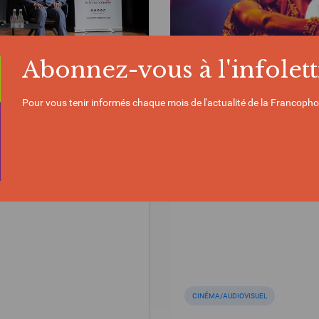
Abonnez-vous à l'infolett
Pour vous tenir informés chaque mois de l'actualité de la Francopho
ACTUALITÉ | 26/05/2026
ections : l’OIF dévoile
Cinéma : « Ben’Imana
one du Sud
CINÉMA/AUDIOVISUEL