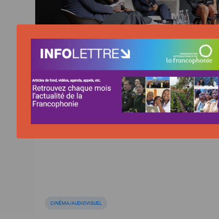
ACTUALITÉ | 04/06/2026
Caméra d’Or, Prix d’interprétation, 24 sél
un bilan record pour le cinéma francoph
CINÉMA/AUDIOVISUEL