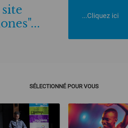
 site
...Cliquez ici
nes"...
SÉLECTIONNÉ POUR VOUS