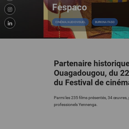
Fespaco
CINÉMA/AUDIOVISUEL
BURKINA FASO
Partenaire historiqu
Ouagadougou, du 22 f
du Festival de ciném
Parmi les 235 films présentés, 34 œuvres, 
professionels Yennenga.