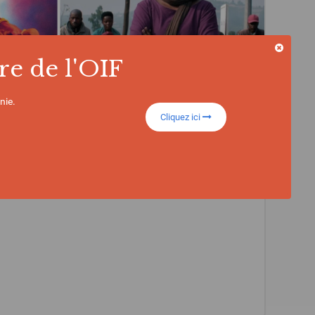
re de l'OIF
nie.
Cliquez ici
 » et « Congo Boy » primés à Cannes