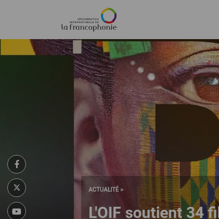
Menu
Aller
au
contenu
principal
ACTUALITÉ >
L'OIF soutient 34 f