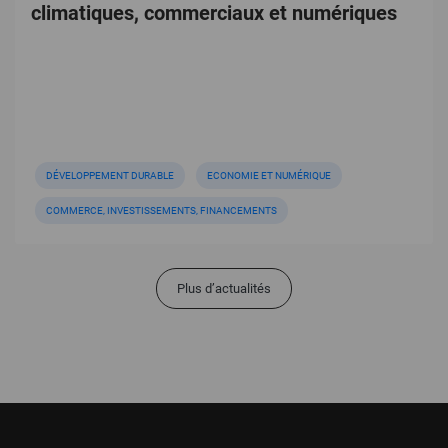
climatiques, commerciaux et numériques
DÉVELOPPEMENT DURABLE
ECONOMIE ET NUMÉRIQUE
COMMERCE, INVESTISSEMENTS, FINANCEMENTS
Plus d’actualités
Pied