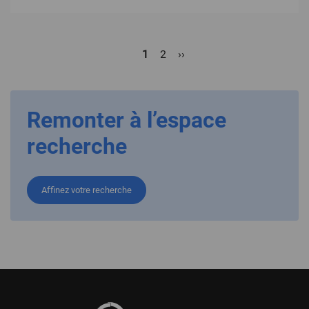
Pagination
Page
1
Page
2
Page
››
Dernière
courante
suivante
page
Remonter à l’espace
recherche
Affinez votre recherche
Pied
de