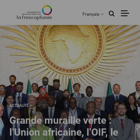
Menu
Aller
au
Français
contenu
principal
ACTUALITÉ >
Grande muraille verte :
l’Union africaine, l’OIF, le