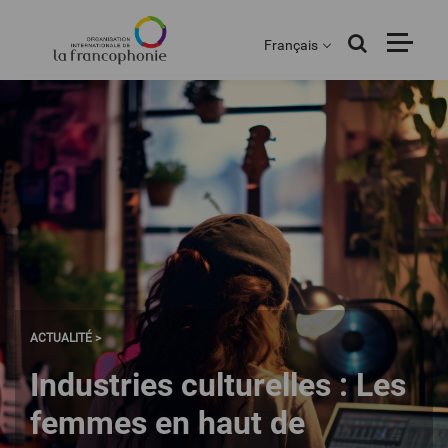
Menu
Aller
au
Français
contenu
principal
ACTUALITÉ >
Industries culturelles : Les
femmes en haut de