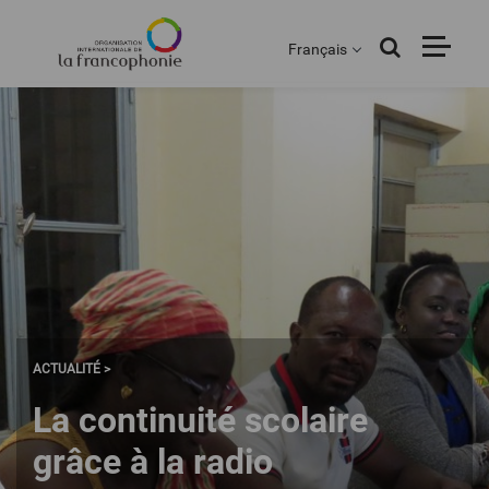
Menu
Aller
au
Français
contenu
principal
ACTUALITÉ >
La continuité scolaire
grâce à la radio