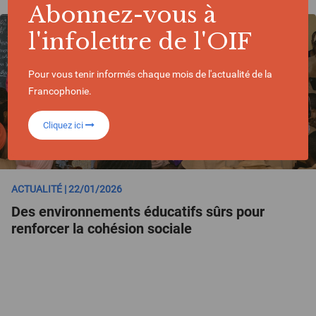
Abonnez-vous à
l'infolettre de l'OIF
Pour vous tenir informés chaque mois de l'actualité de la
Francophonie.
Cliquez ici
ACTUALITÉ | 22/01/2026
Des environnements éducatifs sûrs pour
renforcer la cohésion sociale