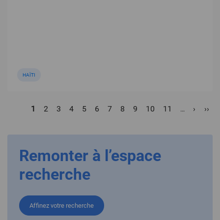
HAÏTI
Pagination
Page
1
Page
2
Page
3
Page
4
Page
5
Page
6
Page
7
Page
8
Page
9
Page
10
Page
11
Page
›
Dern
››
…
courante
suivant
pag
Remonter à l’espace
recherche
Affinez votre recherche