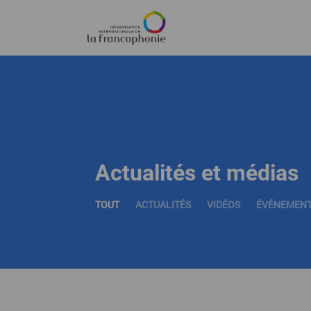
Menu
Aller
au
contenu
principal
Actualités et médias
TOUT
ACTUALITÉS
VIDÉOS
ÉVÉNEMEN