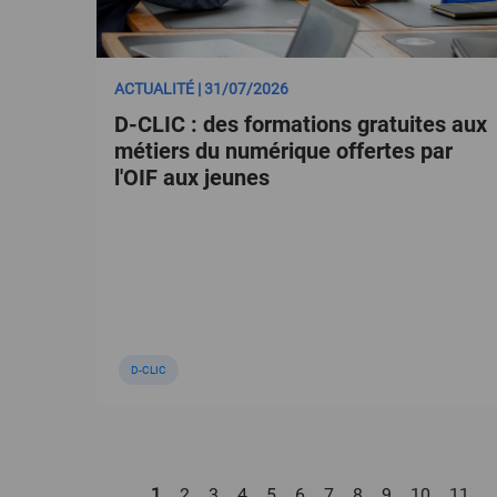
ACTUALITÉ | 31/07/2026
D-CLIC : des formations gratuites aux
métiers du numérique offertes par
l'OIF aux jeunes
D-CLIC
Pagination
Page
1
Page
2
Page
3
Page
4
Page
5
Page
6
Page
7
Page
8
Page
9
Page
10
Page
11