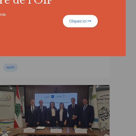
re de l'OIF
Haïti : l’OIF salue la publication du
calendrier électoral 2026-2027
nie.
Cliquez ici
HAÏTI