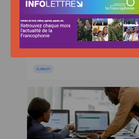
Djibouti : L’OIF renforce les
compétences de 53 jeunes pour
préparer les talents francophones de
demain
DJIBOUTI