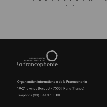
courante
Page
›
Dernière
››
suivante
page
Pied
de
page
fr
Organisation internationale de la Francophonie
19-21 avenue Bosquet • 75007 Paris (France)
Téléphone
(33) 1 44 37 33 00