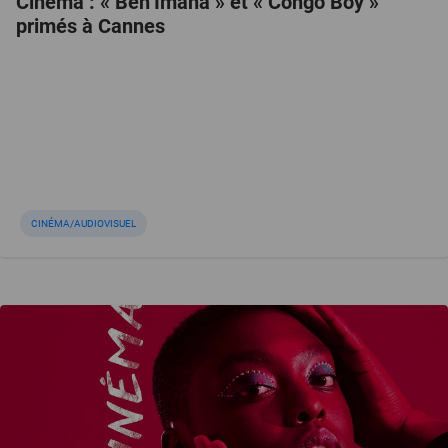
Cinéma : « Ben’Imana » et « Congo Boy »
primés à Cannes
CINÉMA/AUDIOVISUEL