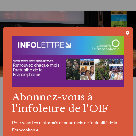
ACTUALITÉ | 04/06/2026
Abonnez-vous à
Caméra d’Or, Prix d’interprétation, 24
sélections : l’OIF dévoile un bilan record pour
l'infolettre de l'OIF
le cinéma francophone du Sud
Pour vous tenir informés chaque mois de l'actualité de la
Francophonie.