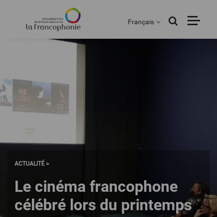
Menu
Aller
au
Français
contenu
principal
ACTUALITÉ >
Le cinéma francophone
célébré lors du printemps