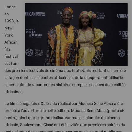
Lancé
en
1993, le
New
York
African
film
festival
est l’un
des premiers festivals de cinéma aux Etats-Unis mettant en lumière
la façon dont les cinéastes africains et de la diaspora ont utilisé le
cinéma afin de raconter des histoires complexes issues des réalités
africaines.
Le film sénégalais « Xalé » du réalisateur Moussa Sene Absa a été
projeté à l’ouverture de cette édition. Moussa Sene Absa (photo ci-
contre) ainsi que le grand réalisateur malien, pionnier du cinéma
africain, Souleymane Cissé ont été invités aux premières soirées du
festival pour des conversations ouvertes avec le grand public sur