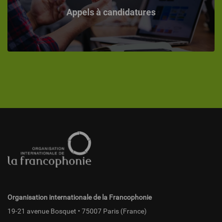
Appels à candidatures
Pied
de
page
fr
Organisation internationale de la Francophonie
19-21 avenue Bosquet • 75007 Paris (France)