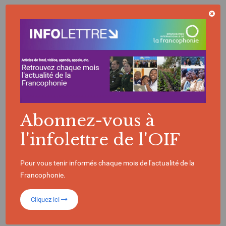
La Francophonie en chiffres
396
Abonnez-vous à
Millions de locuteurs
dans le monde
l'infolettre de l'OIF
90
Pour vous tenir informés chaque mois de l'actualité de la
Francophonie.
Cliquez ici
États et gouvernements composent l’OIF