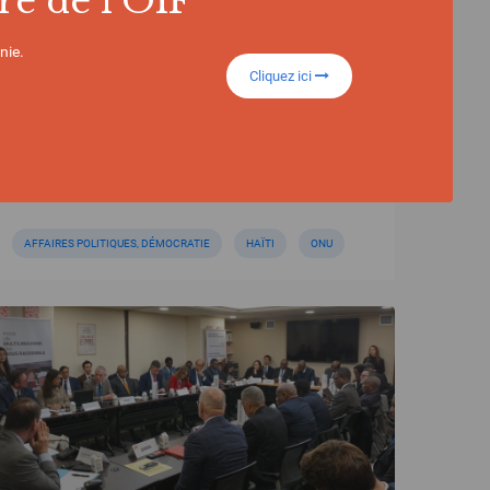
re de l'OIF
Conseil de sécurité de l’ONU : la
Francophonie réaffirme son
engagement pour une sortie durable
nie.
de crise en Haïti
Cliquez ici
AFFAIRES POLITIQUES, DÉMOCRATIE
HAÏTI
ONU