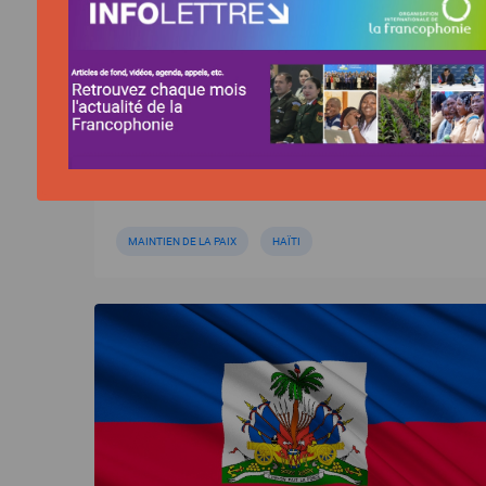
Formation technique du personnel
tchadien se préparant à être déployé
en Haïti
MAINTIEN DE LA PAIX
HAÏTI