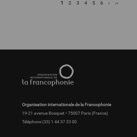
Pagination
Page
1
Page
2
Page
3
Page
4
Page
5
Page
6
Page
›
Dernière
››
courante
suivante
page
Pied
de
page
fr
Organisation internationale de la Francophonie
19-21 avenue Bosquet • 75007 Paris (France)
Téléphone
(33) 1 44 37 33 00