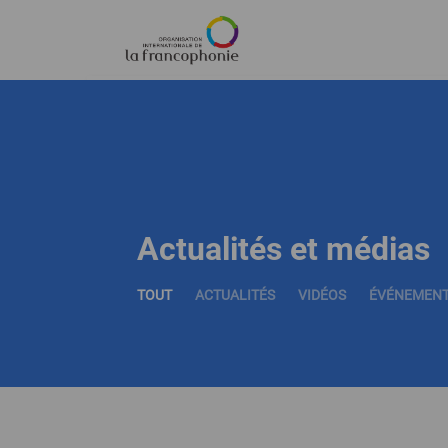
Menu
Aller
au
contenu
principal
Actualités et médias
TOUT
ACTUALITÉS
VIDÉOS
ÉVÉNEMEN