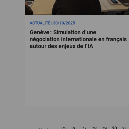
ACTUALITÉ | 30/10/2025
Genève : Simulation d’une
négociation internationale en français
autour des enjeux de l’IA
Pagination
Première
‹‹
Page
‹
Page
25
Page
26
Page
27
Page
28
Page
29
Page
30
Pa
31
…