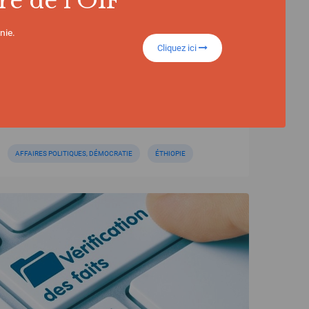
re de l'OIF
Addis-Abeba : L’OIF participe au 11e
Forum de Tana sur la Sécurité en
Afrique
nie.
Cliquez ici
AFFAIRES POLITIQUES, DÉMOCRATIE
ÉTHIOPIE