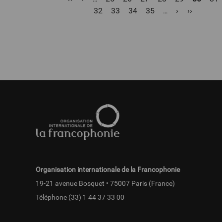
page
précédente
32
Page
33
Page
34
Page
35
Page
›
Dernière
››
courant
…
suivante
page
Pied
de
page
fr
Organisation internationale de la Francophonie
19-21 avenue Bosquet • 75007 Paris (France)
Téléphone
(33) 1 44 37 33 00