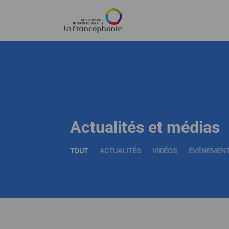
Menu
Aller
au
contenu
principal
Actualités et médias
TOUT
ACTUALITÉS
VIDÉOS
ÉVÉNEMEN