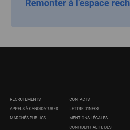
Remonter à l’espace rec
e
RECRUTEMENTS
CONTACTS
APPELS À CANDIDATURES
LETTRE D'INFOS
MARCHÉS PUBLICS
MENTIONS LÉGALES
CONFIDENTIALITÉ DES