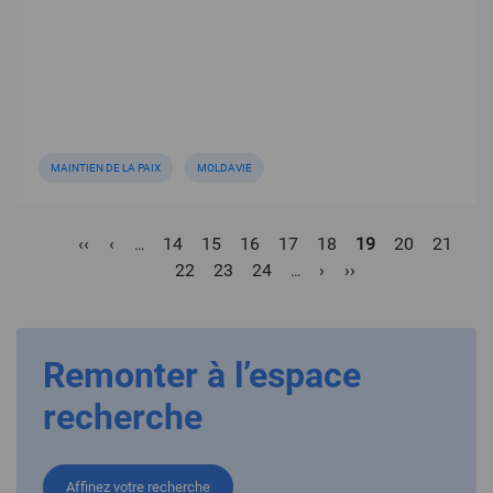
MAINTIEN DE LA PAIX
MOLDAVIE
Pagination
Première
‹‹
Page
‹
Page
14
Page
15
Page
16
Page
17
Page
18
Page
19
Page
20
Page
21
Pa
…
page
précédente
22
Page
23
Page
24
Page
›
Dernière
››
courante
…
suivante
page
Remonter à l’espace
recherche
Affinez votre recherche